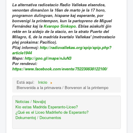
La alternativa radiostacio Radio Vallekas elsendos,
venontan dimanĉon la 16an de marto je la 17 horo,
programon dulingvan, hispane kaj esperante, por
bonvenigi la printempon, kun la partopreno de Miguel
Fernández kaj la
Kvaropo Sinkopo
. Eblas aŭskulti ĝin
rekte en la sidejo de la stacio, en la strato Puerto del
Milagro, 6, de la madrida kvartalo Vallekas' (metrostacio
plej proksima: Pacífico).
Pliaj informoj:
http://radiovallekas.org/spip/spip.php?
article1944
Mapo:
http://goo.gl/maps/nJuN3
Por rendevui:
https://www.facebook.com/events/752230838122100/
Está aquí:
Inicio
Bienvenida a la primavera / Bonvenon al la printempo
Noticias / Novaĵoj
Kio estas Madrida Esperanto-Liceo?
¿Qué es el Liceo Madrileño de Esperanto?
Dokumentoj / Documentos