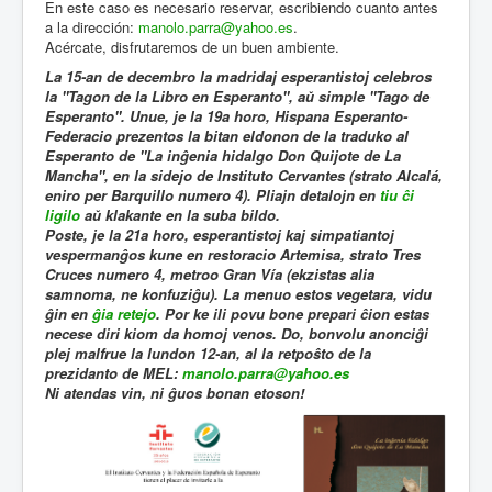
En este caso es necesario reservar, escribiendo cuanto antes
a la dirección:
manolo.parra@yahoo.es
.
Acércate, disfrutaremos de un buen ambiente.
La 15-an de decembro la madridaj esperantistoj celebros
la "Tagon de la Libro en Esperanto", aŭ simple "Tago de
Esperanto". Unue, je la 19a horo, Hispana Esperanto-
Federacio prezentos la bitan eldonon de la traduko al
Esperanto de "La inĝenia hidalgo Don Quijote de La
Mancha", en la sidejo de Instituto Cervantes (strato Alcalá,
eniro per Barquillo numero 4). Pliajn detalojn en
tiu ĉi
ligilo
aŭ klakante en la suba bildo.
Poste, je la 21a horo, esperantistoj kaj simpatiantoj
vespermanĝos kune en restoracio Artemisa, strato Tres
Cruces numero 4, metroo Gran Vía (ekzistas alia
samnoma, ne konfuziĝu). La menuo estos vegetara, vidu
ĝin en
ĝia retejo
. Por ke ili povu bone prepari ĉion estas
necese diri kiom da homoj venos. Do, bonvolu anonciĝi
plej malfrue la lundon 12-an, al la retpoŝto de la
prezidanto de MEL:
manolo.parra@yahoo.es
Ni atendas vin, ni ĝuos bonan etoson!