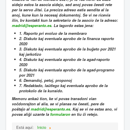
sidejo estos la asocia sidejo, sed anoj povas ĉeesti rete
per la servo Jitsi. La preciza adreso estis sendita al la
anoj, kune kun la necesaj dokumentoj. Se vi ne ricevis
ilin, bv kontakti kun la sekretario de la asocio ĉe la adreso:
madrid@esperanto.es
. La tagordo estas jena:
1. Raporto pri evoluo de la membraro
2. Diskuto kaj eventuala aprobo de la financa raporto
2020
3. Diskuto kaj eventuala aprobo de la buĝeto por 2021
kaj jarkotizo
4. Diskuto kaj eventuala aprobo de la agad-raporto
2020
5. Diskuto kaj eventuala aprobo de la agad-programo
por 2021
6. Demandoj, petoj, proponoj
7. Redaktado, laŭtlego kaj eventuala aprobo de la
protokolo de la kunsido.
Memoru ankaŭ tion, ke vi povas transdoni vian
voĉdonrajton al alia, se vi planas ne ĉeesti, pere de
poŝtaĵo al
madrid@esperanto.es
. Kaj se vi ne estas ano, vi
povas aliĝi uzante la
formularon
en tiu ĉi retejo.
Está aquí:
Inicio