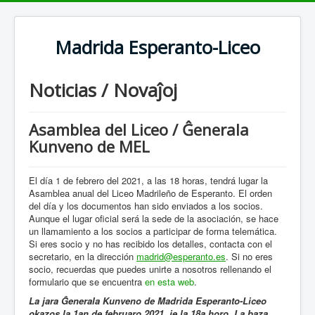
Madrida Esperanto-Liceo
Noticias / Novaĵoj
Asamblea del Liceo / Ĝenerala
Kunveno de MEL
El día 1 de febrero del 2021, a las 18 horas, tendrá lugar la
Asamblea anual del Liceo Madrileño de Esperanto. El orden
del día y los documentos han sido enviados a los socios.
Aunque el lugar oficial será la sede de la asociación, se hace
un llamamiento a los socios a participar de forma telemática.
Si eres socio y no has recibido los detalles, contacta con el
secretario, en la dirección
madrid@esperanto.es
. Si no eres
socio, recuerdas que puedes unirte a nosotros rellenando el
formulario que se encuentra
en esta web
.
La jara Ĝenerala Kunveno de Madrida Esperanto-Liceo
okazos la 1an de februaro 2021, je la 18a horo. La baza