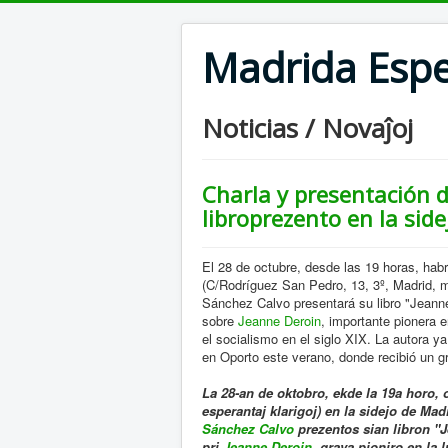
Madrida Espe
Noticias / Novaĵoj
Charla y presentación de
libroprezento en la sid
El 28 de octubre, desde las 19 horas, hab
(
C/Rodríguez San Pedro, 13, 3º, Madrid, 
Sánchez Calvo presentará su libro "Jeanne
sobre
Jeanne Deroin
, importante pionera 
el socialismo en el siglo XIX. La autora y
en Oporto este verano, donde recibió un gr
La 28-an de oktobro, ekde la 19a horo, 
esperantaj klarigoj) en la sidejo de Ma
Sánchez Calvo
prezentos sian libron "J
pri
Jeanne Deroin
, grava pioniro en la l