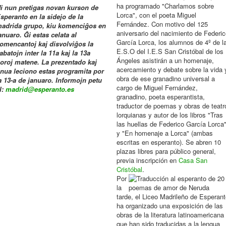
ha programado "Charlamos sobre
i nun pretigas novan kurson de
Lorca", con el poeta Miguel
speranto en la sidejo de la
Fernández. Con motivo del 125
adrida grupo, kiu komenciĝos en
aniversario del nacimiento de Federic
anuaro. Ĝi estas celata al
García Lorca, los alumnos de 4º de l
omencantoj kaj disvolviĝos la
E.S.O del I.E.S San Cristóbal de los
abatojn inter la 11a kaj la 13a
Ángeles asistirán a un homenaje,
oroj matene. La prezentado kaj
acercamiento y debate sobre la vida 
nua leciono estas programita por
obra de ese granadino universal a
a 13-a de januaro. Informojn petu
cargo de Miguel Fernández,
l:
madrid@esperanto.es
granadino, poeta esperantista,
traductor de poemas y obras de teatr
lorquianas y autor de los libros "Tras
las huellas de Federico García Lorca
y "En homenaje a Lorca" (ambas
escritas en esperanto). Se abren 10
plazas libres para público general,
previa inscripción en
Casa San
Cristóbal
.
Por
la
tarde, el Liceo Madrileño de Esperant
ha organizado una exposición de las
obras de la literatura latinoamericana
que han sido traducidas a la lengua