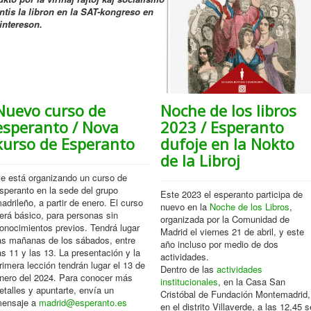
ntis la libron en la SAT-kongreso en
intereson.
Nuevo curso de
Noche de los libros
esperanto / Nova
2023 / Esperanto
kurso de Esperanto
dufoje en la Nokto
de la Libroj
e está organizando un curso de
speranto en la sede del grupo
Este 2023 el esperanto participa de
adrileño, a partir de enero. El curso
nuevo en la
Noche de los Libros
,
erá básico, para personas sin
organizada por la Comunidad de
onocimientos previos. Tendrá lugar
Madrid el viernes 21 de abril, y este
as mañanas de los sábados, entre
año incluso por medio de dos
as 11 y las 13. La presentación y la
actividades.
rimera lección tendrán lugar el 13 de
Dentro de las
actividades
nero del 2024. Para conocer más
institucionales
, en la Casa San
etalles y apuntarte, envía un
Cristóbal de Fundación Montemadrid,
ensaje a
madrid@esperanto.es
en el distrito Villaverde, a las 12,45 s