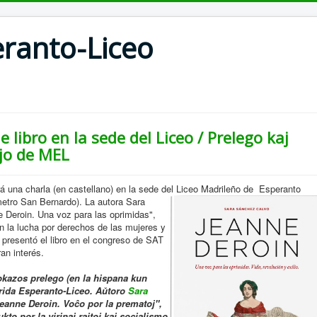
ranto-Liceo
 libro en la sede del Liceo / Prelego kaj
ejo de MEL
rá una charla (en castellano) en la sede del Liceo Madrileño de Esperanto
metro San Bernardo)
.
La autora Sara
 Deroin. Una voz para las oprimidas",
en la lucha por derechos de las mujeres y
a presentó el libro en el congreso de SAT
an interés.
okazos prelego (en la hispana kun
drida Esperanto-Liceo. Aŭtoro
Sara
eanne Deroin. Voĉo por la prematoj",
ukto por la virinaj rajtoj kaj socialismo