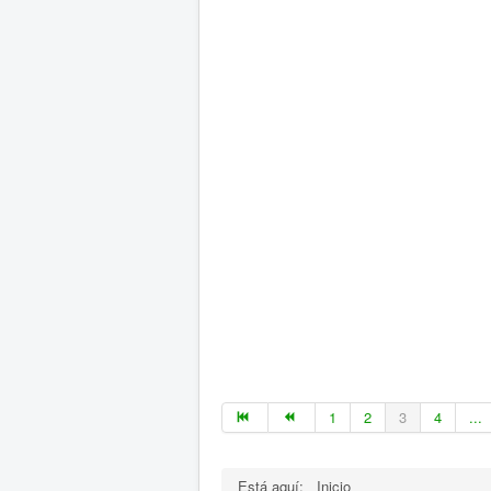
1
2
3
4
...
Está aquí:
Inicio