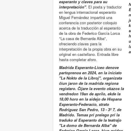
esperanto y claves para su
N
interpretación"
. El poeta y traductor
E
en lengua internacional esperanto
m
Miguel Fernández impartirá una
j
conferencia con posterior coloquio
k
acerca de la traducción al esperanto
s
de la obra de Federico García Lorca
h
"La casa de Bernarda Alba",
u
ofreciendo claves para la
l
interpretación de la propia obra en su
a
original en castellano. Entrada libre
hasta completar aforo.
Madrida Esperanto-Liceo denove
partoprenos
en 2024,
en la iniciato
"La Nokto de la Libroj", organizata
ĉiun jaron de la madrida regiona
registaro. Ĉijare la evento okazos la
vendredon 19an de aprilo, ekde la
18,00 horo en la sidejo
de Hispana
Esperanto-Federacio, strato
Rodríguez San Pedro, 13 - 3º 7, de
Madrido. Temas pri prelego pri la
traduko al Esperanto de la teatraĵo
"La domo de Bernarda Alba" de
Federico García Lorca, kiun gvidos