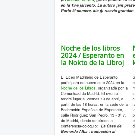
en la 19-a jarcento. La aŭtoro jam preze
Porto ĉi-somere, kie ĝi ricevis grandan 
Noche de los libros
2024 / Esperanto en
la Nokto de la Libroj
El Liceo Madrileño de Esperanto
S
participará de nuevo este 2024 en la
e
Noche de los Libros
, organizada por la
m
Comunidad de Madrid. El evento
s
tendrá lugar el viernes 19 de abril, a
c
partir de las 18 horas, en la sede de la
l
Federación Española de Esperanto,
l
calle Rodríguez San Pedro, 13 - 3º 7,
p
de Madrid, donde se ofrece la
e
conferencia-coloquio:
"La Casa de
d
Bernarda Alba : traducción al
m