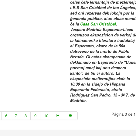
celas ĉefe lernantojn de mezlernej
I.E.S San Cristóbal de los Ángeles
sed oni rezervas dek lokojn por la
ĝenerala publiko, kiun eblas mend
ĉe la
Casa San Cristóbal
.
Vespere Madrida Esperanto-Liceo
organizos ekspozicion de verkoj d
la latinamerika literaturo tradukitaj
al Esperanto, okaze de la 50a
datreveno de la morto de Pablo
Neruda. Ĝi estos akompanata de
deklamado en Esperanto de "Dude
poemoj amaj kaj unu despera
kanto", de tiu ĉi aŭtoro. La
ekspozicio malfermiĝos ekde la
18,30 en la sidejo de Hispana
Esperanto-Federacio, strato
Rodríguez San Pedro, 13 - 3º 7, de
Madrido.
Página 3 de 1
6
7
8
9
10