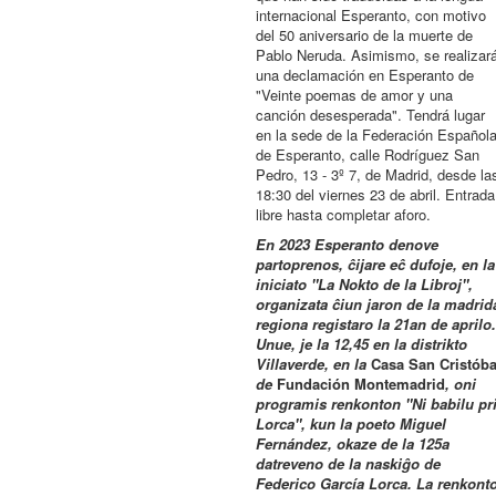
internacional Esperanto, con motivo
del 50 aniversario de la muerte de
Pablo Neruda. Asimismo, se realizar
una declamación en Esperanto de
"Veinte poemas de amor y una
canción desesperada". Tendrá lugar
en la sede de la Federación Español
de Esperanto, calle Rodríguez San
Pedro, 13 - 3º 7, de Madrid, desde la
18:30 del viernes 23 de abril. Entrada
libre hasta completar aforo.
En 2023 Esperanto denove
partoprenos
, ĉijare eĉ dufoje,
en la
iniciato "La Nokto de la Libroj",
organizata ĉiun jaron de la madrid
regiona registaro la 21an de aprilo.
Unue, je la 12,45 en la distrikto
Villaverde, en la
Casa San Cristóba
de
Fundación Montemadrid
, oni
programis renkonton "Ni babilu pr
Lorca", kun la poeto Miguel
Fernández, okaze de la 125a
datreveno de la naskiĝo de
Federico García Lorca. La renkont